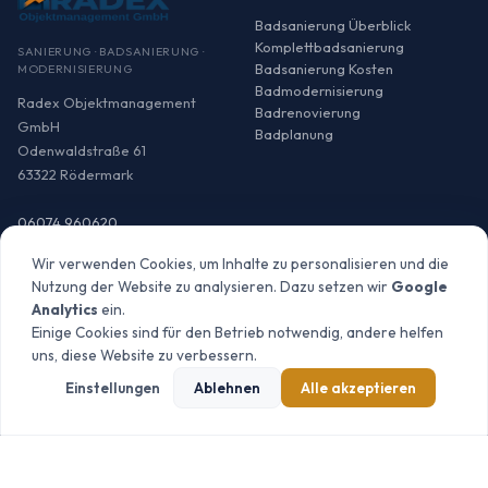
Badsanierung Überblick
Komplettbadsanierung
SANIERUNG · BADSANIERUNG ·
Badsanierung Kosten
MODERNISIERUNG
Badmodernisierung
Radex Objektmanagement
Badrenovierung
GmbH
Badplanung
Odenwaldstraße 61
63322 Rödermark
06074 960620
info@radex-
Wir verwenden Cookies, um Inhalte zu personalisieren und die
objektmanagement.de
Nutzung der Website zu analysieren. Dazu setzen wir
Google
Analytics
ein.
Einige Cookies sind für den Betrieb notwendig, andere helfen
uns, diese Website zu verbessern.
SANIERUNG
LEISTUNGEN
Einstellungen
Ablehnen
Alle akzeptieren
Sanierung Überblick
Generalunternehmer
Wohnungssanierung
Heizung & Sanitär
Wohnung sanieren Kosten
Elektrotechnik
Haussanierung
Energetische Sanierung