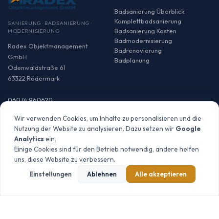
Badsanierung Überblick
Komplettbadsanierung
SANIERUNG · BADSANIERUNG ·
Badsanierung Kosten
MODERNISIERUNG
Badmodernisierung
Radex Objektmanagement
Badrenovierung
GmbH
Badplanung
Odenwaldstraße 61
63322 Rödermark
06074 960620
info@radex-
Wir verwenden Cookies, um Inhalte zu personalisieren und die
objektmanagement.de
Nutzung der Website zu analysieren. Dazu setzen wir
Google
Analytics
ein.
Einige Cookies sind für den Betrieb notwendig, andere helfen
uns, diese Website zu verbessern.
SANIERUNG
LEISTUNGEN
Einstellungen
Ablehnen
Alle akzeptieren
Sanierung Überblick
Generalunternehmer
Wohnungssanierung
Heizung & Sanitär
Wohnung sanieren Kosten
Elektrotechnik
Haussanierung
Energetische Sanierung