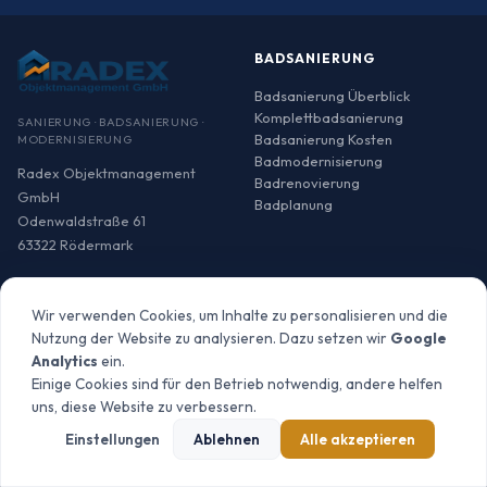
BADSANIERUNG
Badsanierung Überblick
Komplettbadsanierung
SANIERUNG · BADSANIERUNG ·
Badsanierung Kosten
MODERNISIERUNG
Badmodernisierung
Radex Objektmanagement
Badrenovierung
GmbH
Badplanung
Odenwaldstraße 61
63322 Rödermark
06074 960620
Wir verwenden Cookies, um Inhalte zu personalisieren und die
info@radex-
Nutzung der Website zu analysieren. Dazu setzen wir
Google
objektmanagement.de
Analytics
ein.
Einige Cookies sind für den Betrieb notwendig, andere helfen
uns, diese Website zu verbessern.
SANIERUNG
LEISTUNGEN
Einstellungen
Ablehnen
Alle akzeptieren
Sanierung Überblick
Generalunternehmer