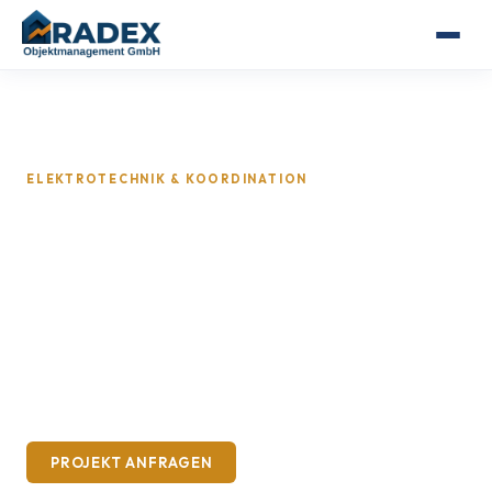
ELEKTROTECHNIK & KOORDINATION
Sicherungskasten erneuern
im Rhein-Main-Gebiet
Radex koordiniert qualifizierte Elektrofachpartner
bei der Prüfung und Erneuerung von
Sicherungskästen – eingebunden in den gesamten
Sanierungsablauf.
PROJEKT ANFRAGEN