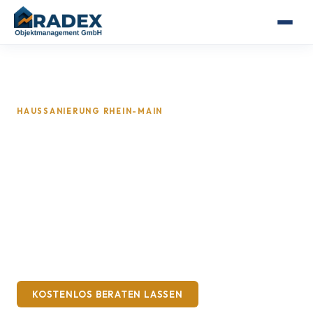
HAUSSANIERUNG RHEIN-MAIN
Haussanierung im Rhein-
Main-Gebiet – Häuser
sinnvoll modernisieren
Generalunternehmer für Einfamilienhäuser,
Reihenhäuser und Bestandsimmobilien im Rhein-
Main-Gebiet.
KOSTENLOS BERATEN LASSEN