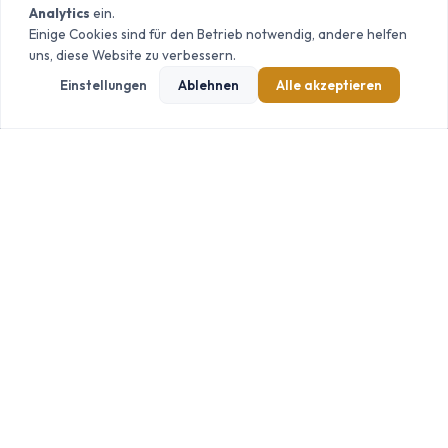
Altbausanierung
Gewerbe & Objektsanierung
Analytics
ein.
Altbau sanieren Kosten
Einige Cookies sind für den Betrieb notwendig, andere helfen
uns, diese Website zu verbessern.
EINSATZGEBIETE
RATGEBER
Einstellungen
Ablehnen
Alle akzeptieren
Frankfurt am Main
Badsanierung Kosten
Offenbach am Main
Wohnung sanieren Kosten
Rodgau
Haus sanieren Kosten
Rödermark
Heizung erneuern Kosten
Alle Einsatzgebiete →
Schimmel entfernen Kosten
Alle Ratgeber →
UNTERNEHMEN
Über Radex
Radex Live
Kontakt
Impressum
Datenschutz
Karriere
Zertifiziert für
SHK
Generalunternehmer
Schimmel &
Fachbetrieb