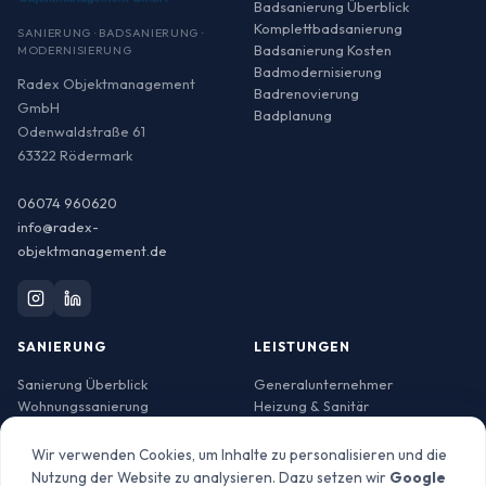
Badsanierung Überblick
Komplettbadsanierung
SANIERUNG · BADSANIERUNG ·
Badsanierung Kosten
MODERNISIERUNG
Badmodernisierung
Radex Objektmanagement
Badrenovierung
GmbH
Badplanung
Odenwaldstraße 61
63322 Rödermark
06074 960620
info@radex-
objektmanagement.de
SANIERUNG
LEISTUNGEN
Sanierung Überblick
Generalunternehmer
Wohnungssanierung
Heizung & Sanitär
Wohnung sanieren Kosten
Elektrotechnik
Haussanierung
Energetische Sanierung
Wir verwenden Cookies, um Inhalte zu personalisieren und die
Haus sanieren Kosten
Energieeffizienz
Nutzung der Website zu analysieren. Dazu setzen wir
Google