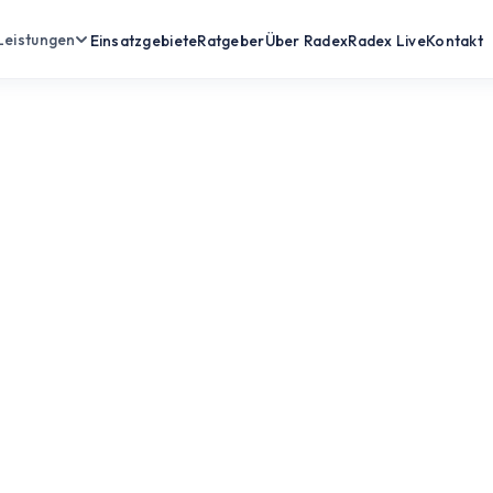
Leistungen
Einsatzgebiete
Ratgeber
Über Radex
Radex Live
Kontakt
und
he
he