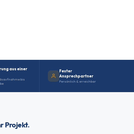
rung aus einer
Fester
Ansprechpartner
dsaufnahme bis
Persönlich & erreichbar
be
r Projekt.