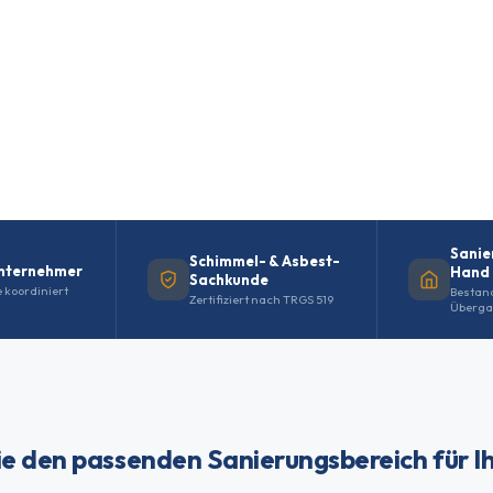
 –
Sanie
Schimmel- & Asbest-
nternehmer
Hand
Sachkunde
 koordiniert
Bestan
Zertifiziert nach TRGS 519
Überga
e den passenden Sanierungsbereich für Ih