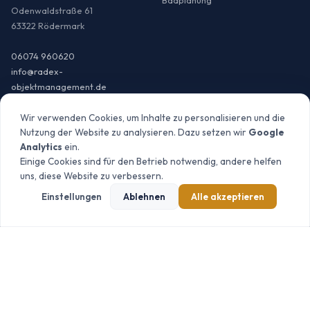
Badplanung
Odenwaldstraße 61
63322 Rödermark
06074 960620
info@radex-
objektmanagement.de
Wir verwenden Cookies, um Inhalte zu personalisieren und die
Nutzung der Website zu analysieren. Dazu setzen wir
Google
Analytics
ein.
SANIERUNG
LEISTUNGEN
Einige Cookies sind für den Betrieb notwendig, andere helfen
Sanierung Überblick
Generalunternehmer
uns, diese Website zu verbessern.
Wohnungssanierung
Heizung & Sanitär
Einstellungen
Ablehnen
Alle akzeptieren
Wohnung sanieren Kosten
Elektrotechnik
Haussanierung
Energetische Sanierung
Haus sanieren Kosten
Energieeffizienz
Altbausanierung
Gewerbe & Objektsanierung
Altbau sanieren Kosten
EINSATZGEBIETE
RATGEBER
Frankfurt am Main
Badsanierung Kosten